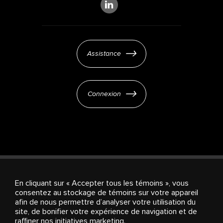
Assistance
Connexion
En cliquant sur « Accepter tous les témoins », vous
consentez au stockage de témoins sur votre appareil
Products & Services
Investisseurs
À propos de
afin de nous permettre d’analyser votre utilisation du
Stingray
Carrières
Salle de presse
Paramètres
site, de bonifier votre expérience de navigation et de
des témoins
raffiner nos initiatives marketing.