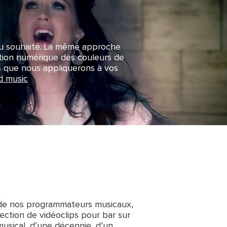
eau souhaité. La même approche
ction numérique des couleurs de
és que nous appliquerons à vos
d music
 de nos programmateurs musicaux,
ction de vidéoclips pour bar sur
usical, d’une décennie, d’un