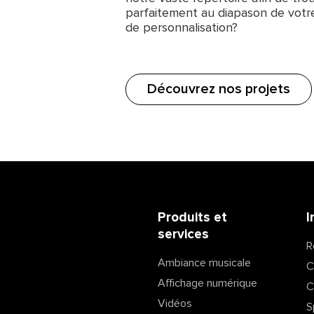
parfaitement au diapason de votre
de personnalisation?
Découvrez nos projets
Produits et
I
services
R
Ambiance musicale
C
Affichage numérique
C
Vidéos
S