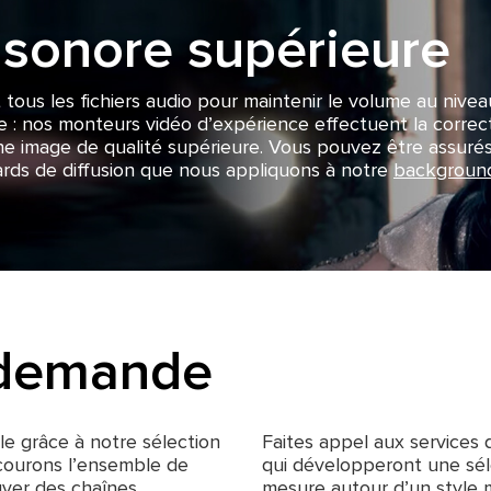
 sonore supérieure
 tous les fichiers audio pour maintenir le volume au niv
ge : nos monteurs vidéo d’expérience effectuent la corre
r une image de qualité supérieure. Vous pouvez être assur
ards de diffusion que nous appliquons à notre
backgroun
 demande
e grâce à notre sélection
Faites appel aux services
rcourons l’ensemble de
qui développeront une séle
uver des chaînes
mesure autour d’un style m