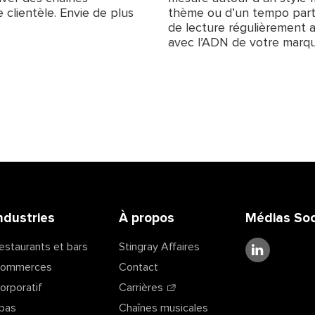
 clientèle. Envie de plus
thème ou d’un tempo particu
de lecture régulièrement 
avec l’ADN de votre marqu
ndustries
À propos
Médias Soc
estaurants et bars
Stingray Affaires
ommerces
Contact
orporatif
Carrières
pas
Chaînes musicales