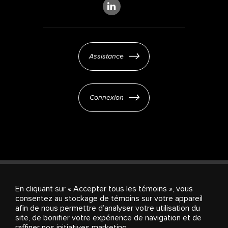
Assistance
Connexion
En cliquant sur « Accepter tous les témoins », vous
consentez au stockage de témoins sur votre appareil
Products & Services
Investisseurs
À propos de
afin de nous permettre d’analyser votre utilisation du
Stingray
Carrières
Salle de presse
Paramètres
site, de bonifier votre expérience de navigation et de
des témoins
raffiner nos initiatives marketing.