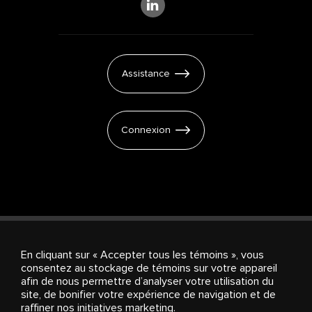
Assistance
Connexion
En cliquant sur « Accepter tous les témoins », vous
consentez au stockage de témoins sur votre appareil
Products & Services
Investisseurs
À propos de
afin de nous permettre d’analyser votre utilisation du
Stingray
Carrières
Salle de presse
Paramètres
site, de bonifier votre expérience de navigation et de
des témoins
raffiner nos initiatives marketing.