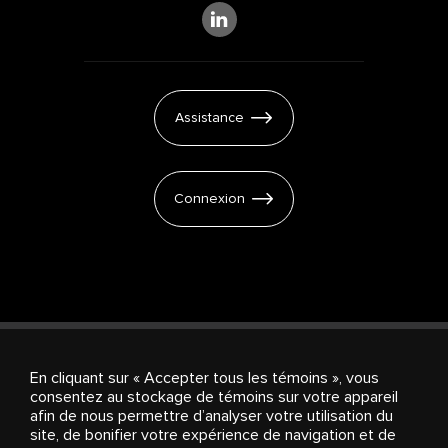
Assistance
Connexion
En cliquant sur « Accepter tous les témoins », vous
consentez au stockage de témoins sur votre appareil
Products & Services
Investisseurs
À propos de
afin de nous permettre d’analyser votre utilisation du
Stingray
Carrières
Salle de presse
Paramètres
site, de bonifier votre expérience de navigation et de
des témoins